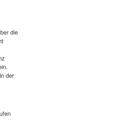
über die
ht
nz
in.
in der
rufen