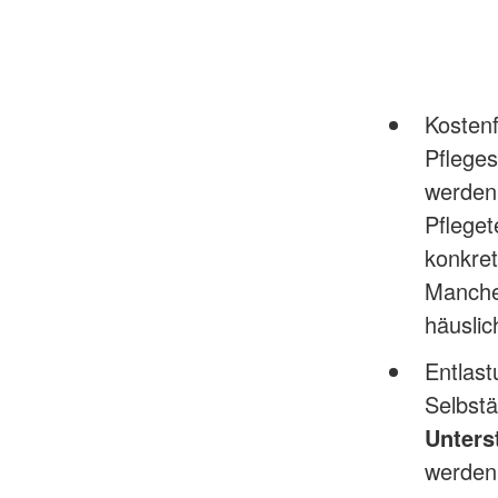
Kosten
Pfleges
werden
Pfleget
konkre
Manche 
häuslic
Entlas
Selbstä
Unters
werden