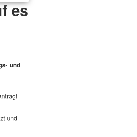
f es
gs- und
antragt
zt und