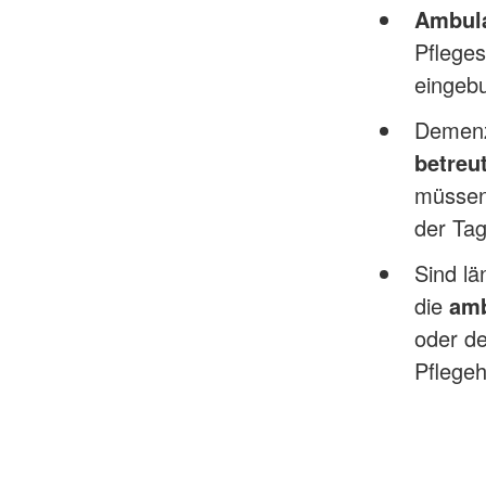
Ambula
Pflege
eingeb
Demenz
betreu
müssen
der Tag
Sind lä
die
amb
oder de
Pflege