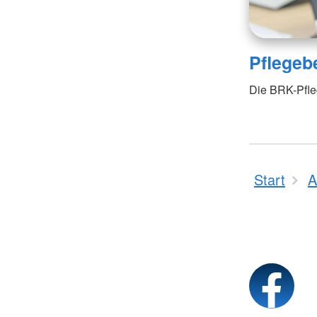
Pflegeb
Die BRK-Pfleg
Start
A