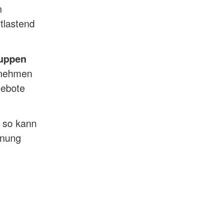
n
tlastend
ruppen
rnehmen
gebote
, so kann
hnung
n