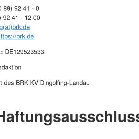
 89) 92 41 - 0
) 92 41 - 12 00
fo(at)brk.de
ttps://brk.de
.:
DE129523533
edaktion
et des BRK KV Dingolfing-Landau
Haftungsausschlus