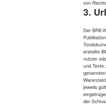
von Rechts
3. U
Der BRK-Kr
Publikatio
Tondokume
erstellte 
nutzen ode
und Texte 
genannten 
Warenzeic
jeweils gü
eingetrage
der Schlus