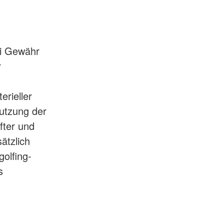
ei Gewähr
r
rieller
nutzung der
fter und
ätzlich
olfing-
s