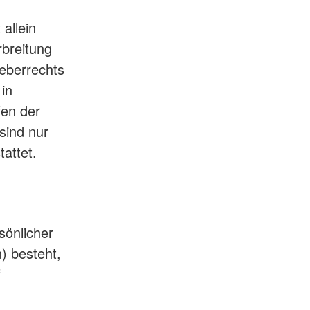
 allein
rbreitung
eberrechts
in
fen der
sind nur
attet.
sönlicher
) besteht,
f