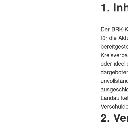
1. In
Der BRK-Kr
für die Akt
bereitgest
Kreisverba
oder ideel
dargeboten
unvollstän
ausgeschlo
Landau kei
Verschulde
2. V