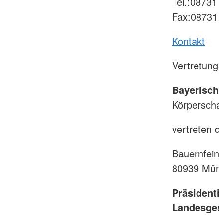
Tel.:08731
Fax:08731
Kontakt
Vertretung
Bayerisch
Körperscha
vertreten 
Bauernfein
80939 Mü
Präsident
Landesges