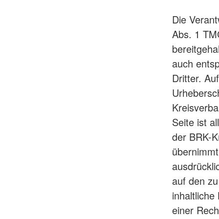
Die Verant
Abs. 1 TMG
bereitgeha
auch entsp
Dritter. Au
Urhebersch
Kreisverba
Seite ist a
der BRK-Kr
übernimmt.
ausdrückli
auf den zu
inhaltlich
einer Rech