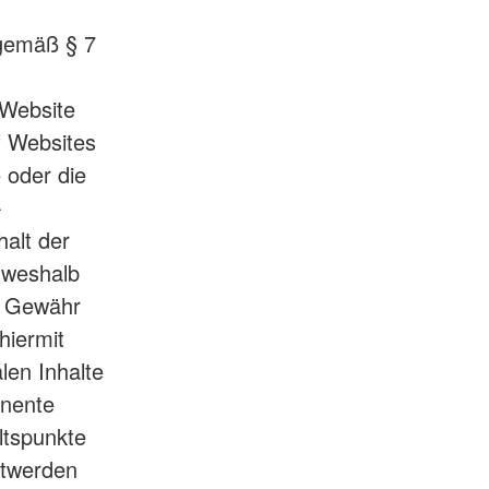
 gemäß § 7
 Website
f Websites
e oder die
-
halt der
, weshalb
e Gewähr
hiermit
len Inhalte
anente
altspunkte
ntwerden