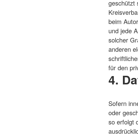
geschützt 
Kreisverban
beim Autor
und jede A
solcher Gr
anderen el
schriftlic
für den pr
4. D
Sofern inn
oder gesch
so erfolgt
ausdrückli