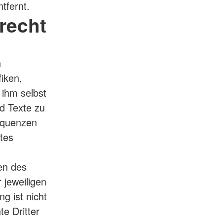
tfernt.
recht
n
iken,
ihm selbst
d Texte zu
equenzen
tes
en des
 jeweiligen
g ist nicht
e Dritter