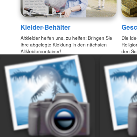
Kleider-Behälter
Gesc
Altkleider helfen uns, zu helfen: Bringen Sie
Die Id
Ihre abgelegte Kleidung in den nächsten
Religio
Altkleidercontainer!
den Sc