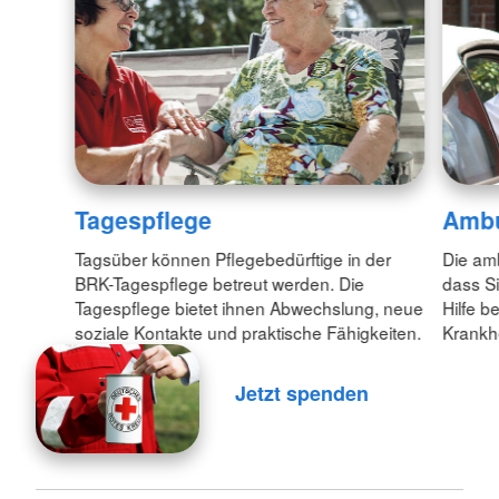
Tagespflege
Ambu
Tagsüber können Pflegebedürftige in der
Die am
BRK-Tagespflege betreut werden. Die
dass S
Tagespflege bietet ihnen Abwechslung, neue
Hilfe b
soziale Kontakte und praktische Fähigkeiten.
Krankh
Jetzt spenden