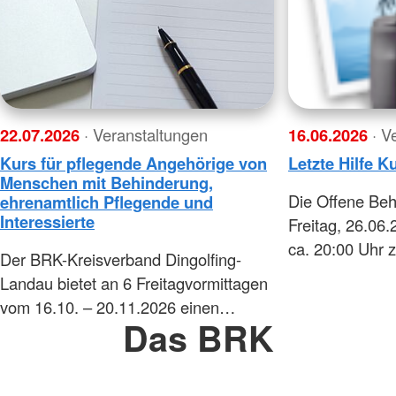
22.07.2026
· Veranstaltungen
16.06.2026
· V
Kurs für pflegende Angehörige von
Letzte Hilfe K
Menschen mit Behinderung,
Die Offene Beh
ehrenamtlich Pflegende und
Interessierte
Freitag, 26.06
ca. 20:00 Uhr
Der BRK-Kreisverband Dingolfing-
Landau bietet an 6 Freitagvormittagen
vom 16.10. – 20.11.2026 einen…
Das BRK