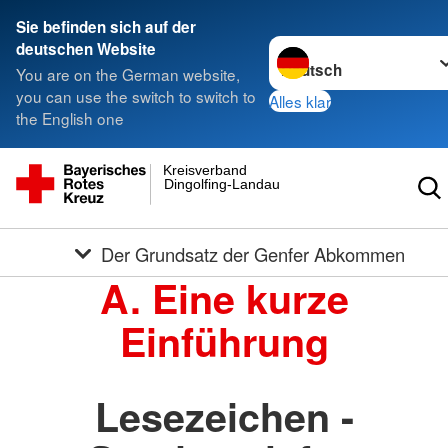
Sie befinden sich auf der
Sprache wechseln zu
deutschen Website
You are on the German website,
you can use the switch to switch to
Alles klar
the English one
Kreisverband
Dingolfing-Landau
Der Grundsatz der Genfer Abkommen
A. Eine kurze
Einführung
Lesezeichen -