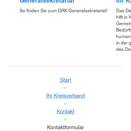
Generalsekretariat
Ihr 
So finden Sie zum DRK-Generalsekretariat!
Das De
hilft i
Gemein
Bedürft
humanit
in der 
des De
Start
Ihr Kreisverband
Kontakt
Kontaktformular