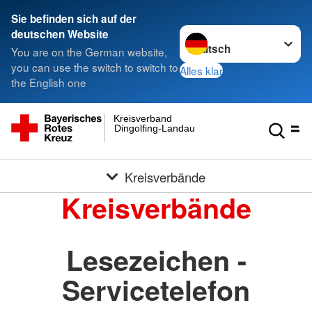
Sie befinden sich auf der
Sprache wechseln zu
deutschen Website
You are on the German website,
you can use the switch to switch to
Alles klar
the English one
Kreisverband
Dingolfing-Landau
Kreisverbände
Kreisverbände
Lesezeichen -
Servicetelefon