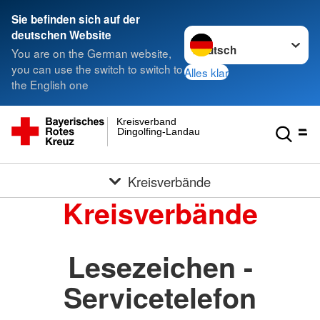
Sie befinden sich auf der
Sprache wechseln zu
deutschen Website
You are on the German website,
you can use the switch to switch to
Alles klar
the English one
Kreisverband
Dingolfing-Landau
Kreisverbände
Kreisverbände
Lesezeichen -
Servicetelefon