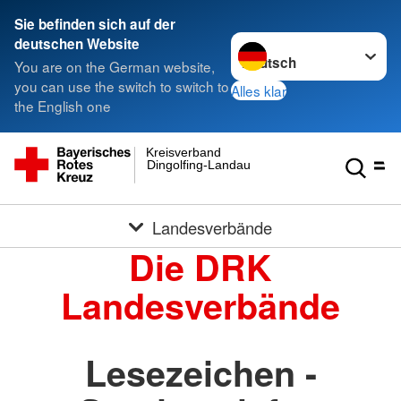
Sie befinden sich auf der
Sprache wechseln zu
deutschen Website
You are on the German website,
you can use the switch to switch to
Alles klar
the English one
Kreisverband
Dingolfing-Landau
Landesverbände
Die DRK
Landesverbände
Lesezeichen -