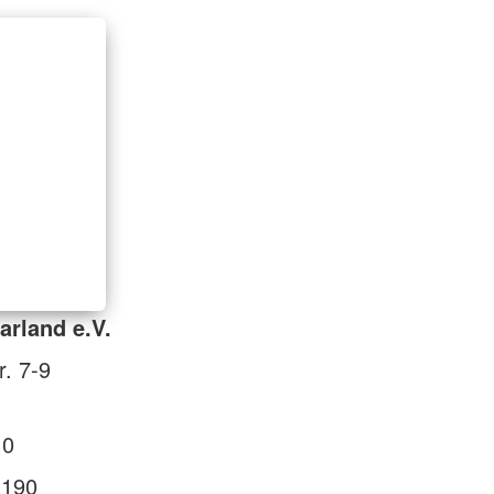
rland e.V.
r. 7-9
 0
 190