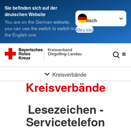
Sie befinden sich auf der
Sprache wechseln zu
deutschen Website
You are on the German website,
you can use the switch to switch to
Alles klar
the English one
Kreisverband
Dingolfing-Landau
Kreisverbände
Kreisverbände
Lesezeichen -
Servicetelefon