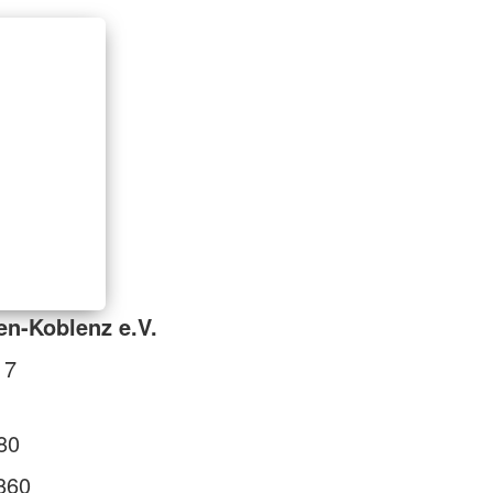
n-Koblenz e.V.
 7
80
860