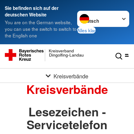
Sie befinden sich auf der
Sprache wechseln zu
deutschen Website
You are on the German website,
you can use the switch to switch to
Alles klar
the English one
Kreisverband
Dingolfing-Landau
Kreisverbände
Kreisverbände
Lesezeichen -
Servicetelefon