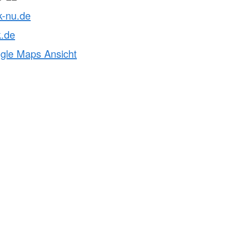
k-nu.de
k.de
ogle Maps Ansicht