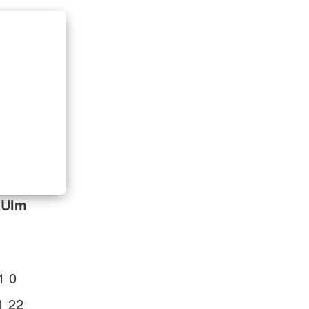
-Ulm
1 0
1 22