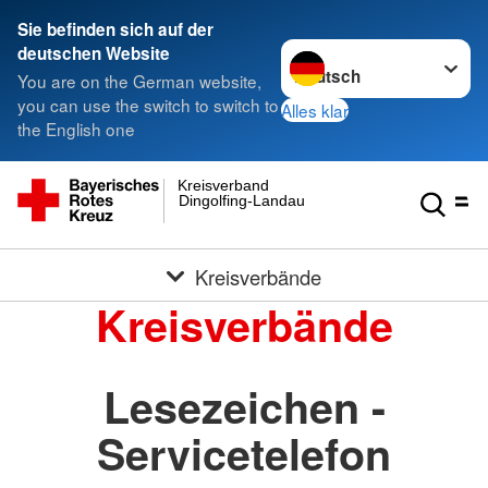
Sie befinden sich auf der
Sprache wechseln zu
deutschen Website
You are on the German website,
you can use the switch to switch to
Alles klar
the English one
Kreisverband
Dingolfing-Landau
Kreisverbände
Kreisverbände
Lesezeichen -
Servicetelefon