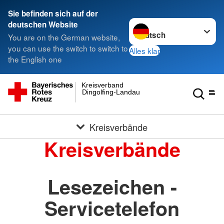
Sie befinden sich auf der
Sprache wechseln zu
deutschen Website
You are on the German website,
you can use the switch to switch to
Alles klar
the English one
Kreisverband
Dingolfing-Landau
Kreisverbände
Kreisverbände
Lesezeichen -
Servicetelefon