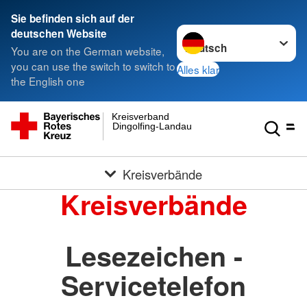
Sie befinden sich auf der
Sprache wechseln zu
deutschen Website
You are on the German website,
you can use the switch to switch to
Alles klar
the English one
Kreisverband
Dingolfing-Landau
Kreisverbände
Kreisverbände
Lesezeichen -
Servicetelefon