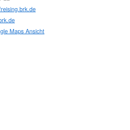
freising.brk.de
brk.de
ogle Maps Ansicht